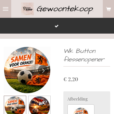
Gewoontekoop
Ga
.
direct
naar
de
hoofdinhoud
Wk Button
flessenopener
€ 2,20
Afbeelding