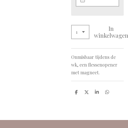
In
winkelwage
Onmisbaar tijdens de
wk, een flessenopener
met magneet.
D
D
S
D
e
e
h
e
l
e
a
l
e
l
r
e
n
e
n