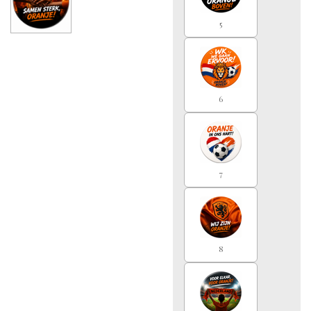
5
6
7
8