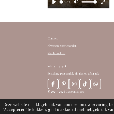
00:09
y
P
M
E
l
u
n
a
t
t
y
e
e
r
Contact
f
Algemene voorwaarden
u
Klacht melden
l
l
kvk:
91042518
s
Bestelling persoonlijk afhalen op afspraak
c
r
F
P
I
T
W
e
a
i
n
i
h
© 2023 - 2026 Gewoontekoop
c
n
s
k
a
e
e
t
t
T
t
n
Deze website maakt gebruik van cookies om uw ervaring te
b
e
a
o
s
‘Accepteren’ te klikken, gaat u akkoord met het gebruik van 
o
r
g
k
A