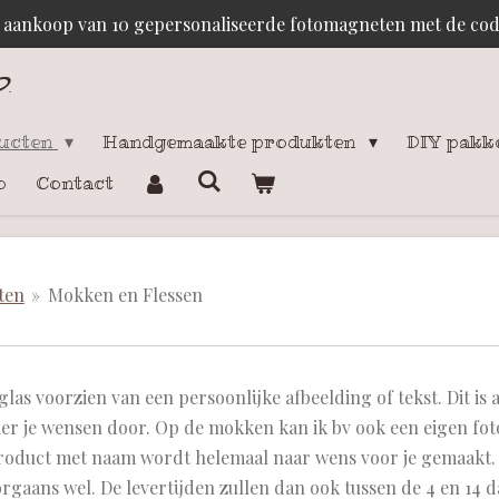
j aankoop van 10 gepersonaliseerde fotomagneten met de c
p
.
ducten
Handgemaakte produkten
DIY pakk
o
Contact
ten
»
Mokken en Flessen
glas voorzien van een persoonlijke afbeelding of tekst. Dit is
ier je wensen door. Op de mokken kan ik bv ook een eigen fot
product met naam wordt helemaal naar wens voor je gemaakt.
rgaans wel.
De levertijden zullen dan ook tussen de 4 en 14 