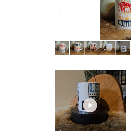
r
f
u
l
l
s
c
r
e
e
n
P
l
a