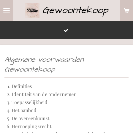
Gewoontekoop
Ga
.
direct
naar
de
hoofdinhoud
Algemene voorwaarden
Gewoontekoop
Definities
Identiteit van de ondernemer
Toepasselijkheid
Het aanbod
De overeenkomst
Herroepingsrecht