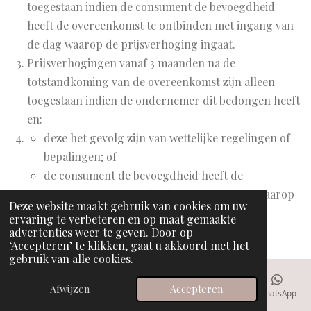
toegestaan indien de consument de bevoegdheid
heeft de overeenkomst te ontbinden met ingang van
de dag waarop de prijsverhoging ingaat.
Prijsverhogingen vanaf 3 maanden na de
totstandkoming van de overeenkomst zijn alleen
toegestaan indien de ondernemer dit bedongen heeft
en:
deze het gevolg zijn van wettelijke regelingen of
bepalingen; of
de consument de bevoegdheid heeft de
overeenkomst te ontbinden tegen de dag waarop
Deze website maakt gebruik van cookies om uw
de prijsverhoging ingaat.
ervaring te verbeteren en op maat gemaakte
advertenties weer te geven. Door op
De in het aanbod van producten of diensten
‘Accepteren’ te klikken, gaat u akkoord met het
gebruik van alle cookies.
genoemde prijzen zijn inclusief btw.
Afwijzen
Accepteren
Artikel 13 - Conformiteit en Garantie
E-mailadres
Telefoonnummer
Kaart
Facebook
WhatsApp