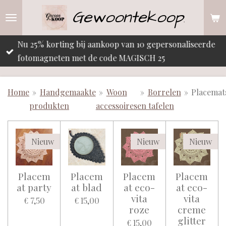
Gewoontekoop
Ga
.
direct
naar
Nu 25% korting bij aankoop van 10 gepersonaliseerde
de
fotomagneten met de code MAGISCH 25
hoofdinhoud
Home
»
Handgemaakte
»
Woon
»
Borrelen
»
Placemat
produkten
accessoires
en tafelen
Nieuw
Nieuw
Nieuw
Placem
Placem
Placem
Placem
at party
at blad
at eco-
at eco-
vita
vita
€ 7,50
€ 15,00
roze
creme
glitter
€ 15,00