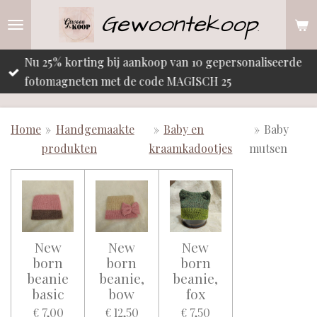
Gewoontekoop
Ga
.
direct
naar
Nu 25% korting bij aankoop van 10 gepersonaliseerde
de
fotomagneten met de code MAGISCH 25
hoofdinhoud
Home
»
Handgemaakte
»
Baby en
»
Baby
produkten
kraamkadootjes
mutsen
New
New
New
born
born
born
beanie
beanie,
beanie,
basic
bow
fox
€ 7,00
€ 12,50
€ 7,50