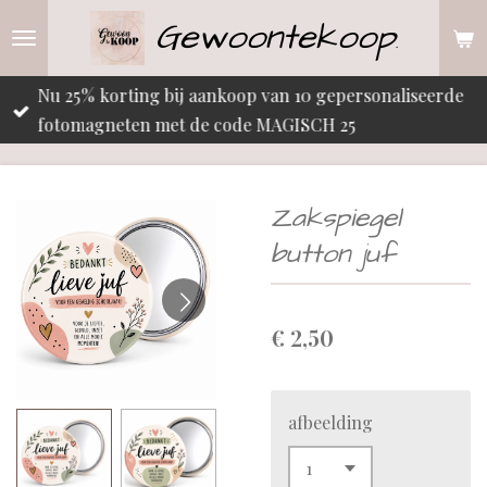
Gewoontekoop
Ga
.
direct
naar
Nu 25% korting bij aankoop van 10 gepersonaliseerde
de
fotomagneten met de code MAGISCH 25
hoofdinhoud
Zakspiegel
button juf
€ 2,50
afbeelding