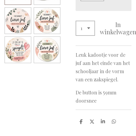
In
winkelwage
Leuk kadootje voor de
juf aan het einde van het
schooljaar in de vorm
van een zakspiegel.
De button is 59mm
doorsnee
D
D
S
D
e
e
h
e
l
e
a
l