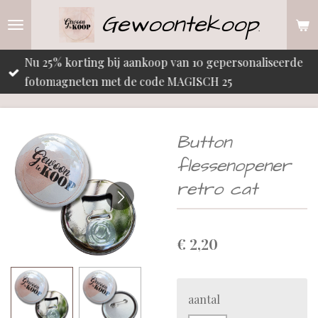
Gewoontekoop
Ga
.
direct
naar
Nu 25% korting bij aankoop van 10 gepersonaliseerde
de
fotomagneten met de code MAGISCH 25
hoofdinhoud
Button
flessenopener
retro cat
€ 2,20
aantal