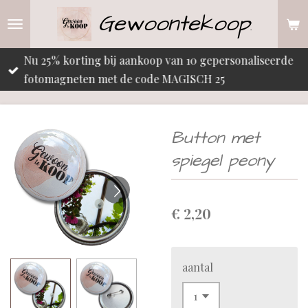
Gewoontekoop
Ga
.
direct
naar
Nu 25% korting bij aankoop van 10 gepersonaliseerde
de
fotomagneten met de code MAGISCH 25
hoofdinhoud
Button met
spiegel peony
€ 2,20
aantal