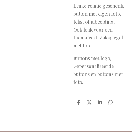
Leuke relatie geschenk,
button met eigen foto,
tekst of afbeelding.
Ook leuk voor een
themafeest. Zakspiegel
met foto
Buttons met logo,
Gepersonaliseerde
buttons en buttons met
foto.
D
D
S
D
e
e
h
e
l
e
a
l
e
l
r
e
n
e
n