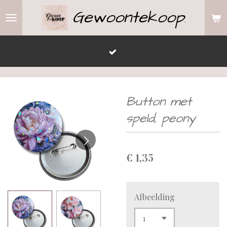
Gewoontekoop
Ga
.
direct
naar
de
hoofdinhoud
Button met
speld, peony
€ 1,35
Afbeelding