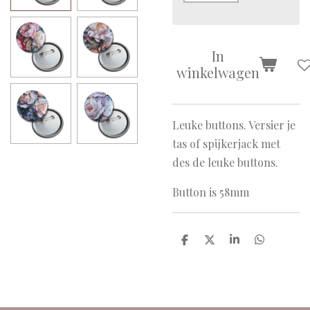
In
winkelwagen
Leuke buttons. Versier je
tas of spijkerjack met
des de leuke buttons.
Button is 58mm
D
D
S
D
e
e
h
e
l
e
a
l
e
l
r
e
n
e
n