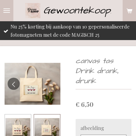
Gewoontekoop
Ga
.
direct
naar
Nu 25% korting bij aankoop van 10 gepersonaliseerde
de
fotomagneten met de code MAGISCH 25
hoofdinhoud
canvas tas
Drink drank,
drunk
€ 6,50
afbeelding