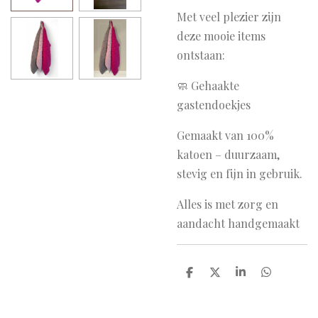
Met veel plezier zijn
deze mooie items
ontstaan:
🧼 Gehaakte
gastendoekjes
Gemaakt van 100%
katoen – duurzaam,
stevig en fijn in gebruik.
Alles is met zorg en
aandacht handgemaakt
D
D
S
D
e
e
h
e
l
e
a
l
e
l
r
e