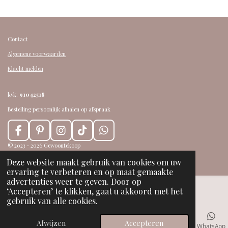
n
e
n
Contact
Algemene voorwaarden
Klacht melden
kvk:
91042518
Bestelling persoonlijk afhalen op afspraak
F
P
I
T
W
a
i
n
i
h
© 2023 - 2026 Gewoontekoop
c
n
s
k
a
Powered by
JouwWeb
Deze website maakt gebruik van cookies om uw
e
t
t
T
t
ervaring te verbeteren en op maat gemaakte
b
e
a
o
s
advertenties weer te geven. Door op
o
r
g
k
A
‘Accepteren’ te klikken, gaat u akkoord met het
o
e
r
p
gebruik van alle cookies.
k
s
a
p
t
m
Afwijzen
Accepteren
E-mailadres
Telefoonnummer
Kaart
Facebook
WhatsApp