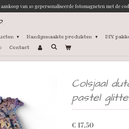
j aankoop van 10 gepersonaliseerde fotomagneten met de c
p
.
ducten
Handgemaakte produkten
DIY pakk
o
Contact
Colsjaal du
pastel glitt
€ 17,50