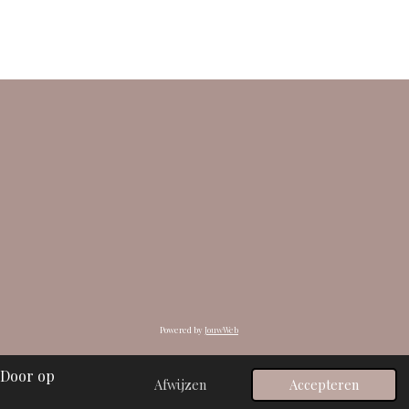
Powered by
JouwWeb
 Door op
Afwijzen
Accepteren