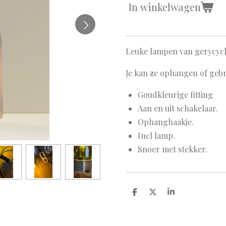
In winkelwagen
Leuke lampen van gerycycle
Je kan ze ophangen of gebr
Goudkleurige fitting
Aan en uit schakelaar.
Ophanghaakje.
Incl lamp.
Snoer met stekker.
D
D
S
e
e
h
l
e
a
e
l
r