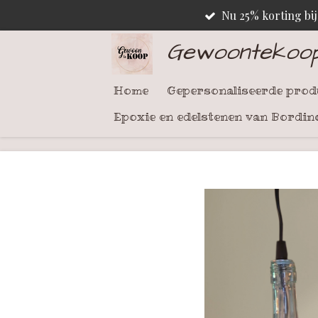
Nu 25% korting bi
Ga
direct
Gewoontekoo
naar
de
Home
Gepersonaliseerde pro
hoofdinhoud
Epoxie en edelstenen van Bordin