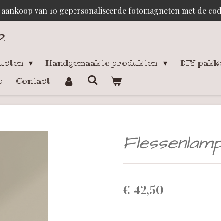
j aankoop van 10 gepersonaliseerde fotomagneten met de c
p
.
ducten
Handgemaakte produkten
DIY pakk
o
Contact
Flessenlamp
€ 42,50