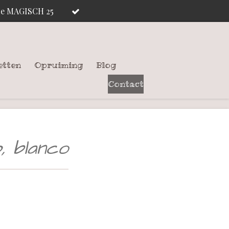
ode MAGISCH 25
etten
Opruiming
Blog
Contact
, blanco