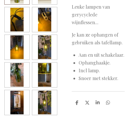
Leuke lampen van
gerycyclede
wijnflessen...
Je kan ze ophangen of
gebruiken als tafellamp.
Aan en uit schakelaar.
Ophanghaakje.
Incl lamp.
Snoer met stekker.
D
D
S
D
e
e
h
e
l
e
a
l
e
l
r
e
n
e
n