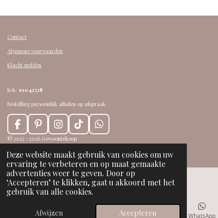
Contact
Algemene voorwaarden
Klacht melden
kvk:
91042518
Bestelling persoonlijk afhalen op afspraak
F
P
I
T
W
a
i
n
i
h
© 2023 - 2026 Gewoontekoop
c
n
s
k
a
Powered by
JouwWeb
Deze website maakt gebruik van cookies om uw
e
t
t
T
t
ervaring te verbeteren en op maat gemaakte
b
e
a
o
s
advertenties weer te geven. Door op
o
r
g
k
A
‘Accepteren’ te klikken, gaat u akkoord met het
o
e
r
p
gebruik van alle cookies.
k
s
a
p
t
m
Afwijzen
Accepteren
E-mailadres
Telefoonnummer
Kaart
Facebook
WhatsApp