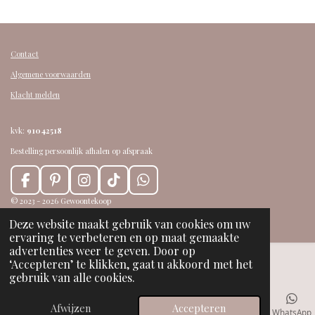
n
e
n
Contact
Algemene voorwaarden
Klacht melden
kvk:
91042518
Bestelling persoonlijk afhalen op afspraak
F
P
I
T
W
a
i
n
i
h
© 2023 - 2026 Gewoontekoop
c
n
s
k
a
Powered by
JouwWeb
Deze website maakt gebruik van cookies om uw
e
t
t
T
t
ervaring te verbeteren en op maat gemaakte
b
e
a
o
s
advertenties weer te geven. Door op
o
r
g
k
A
‘Accepteren’ te klikken, gaat u akkoord met het
o
e
r
p
gebruik van alle cookies.
k
s
a
p
t
m
Afwijzen
Accepteren
E-mailadres
Telefoonnummer
Kaart
Facebook
WhatsApp