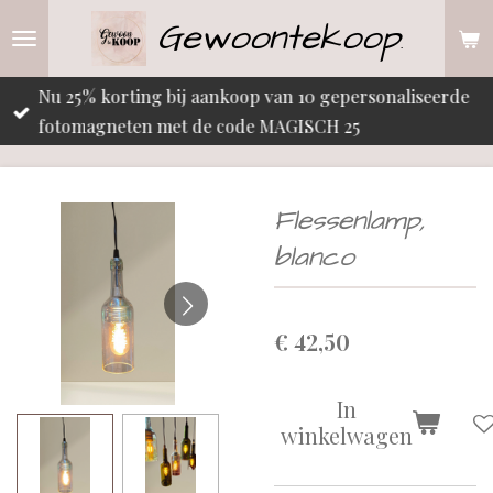
Gewoontekoop
Ga
.
direct
naar
Nu 25% korting bij aankoop van 10 gepersonaliseerde
de
fotomagneten met de code MAGISCH 25
hoofdinhoud
Flessenlamp,
blanco
€ 42,50
In
winkelwagen