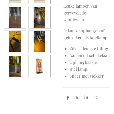
Leuke lampen van
gerycyclede
wijnflessen...
Je kan ze ophangen of
gebruiken als tafellamp.
Zilverkleurige fitting
Aan en uit schakelaar.
Ophanghaakje.
Incl lamp.
Snoer met stekker.
D
D
S
D
e
e
h
e
l
e
a
l
e
l
r
e