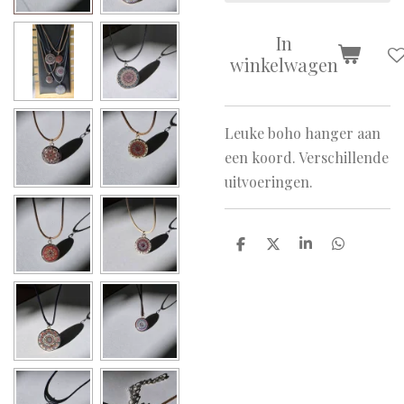
In
winkelwagen
Leuke boho hanger aan
een koord. Verschillende
uitvoeringen.
D
D
S
D
e
e
h
e
l
e
a
l
e
l
r
e
n
e
n