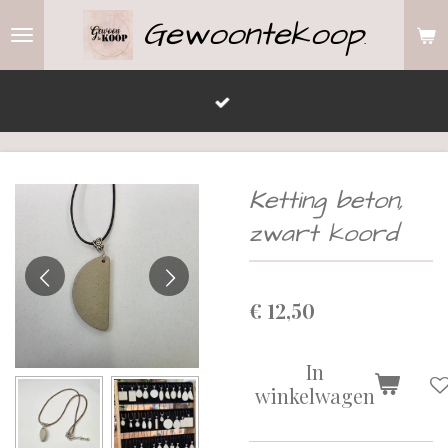
Gewoontekoop
Ga
.
direct
naar
de
hoofdinhoud
Ketting beton,
zwart koord
€ 12,50
In
winkelwagen