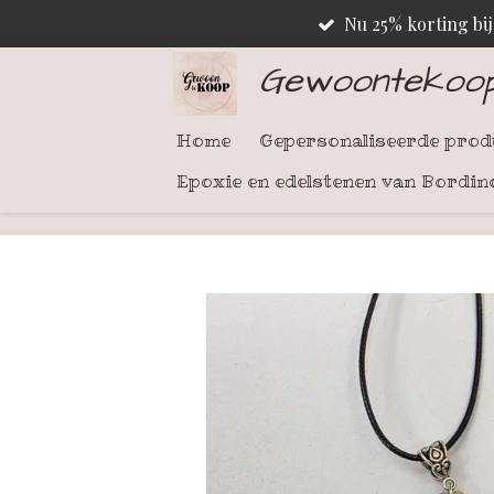
Nu 25% korting bi
Ga
direct
Gewoontekoo
naar
de
Home
Gepersonaliseerde pro
hoofdinhoud
Epoxie en edelstenen van Bordin