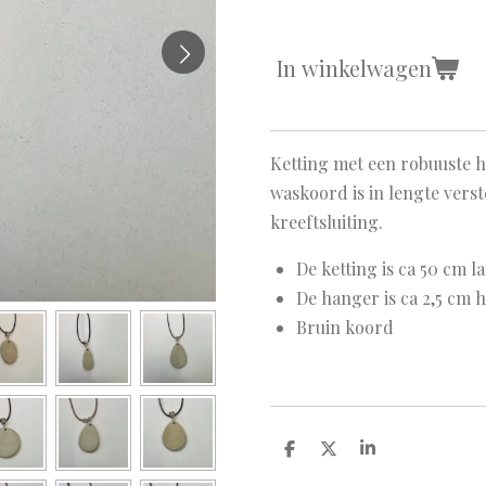
In winkelwagen
Ketting met een robuuste h
waskoord is in lengte vers
kreeftsluiting.
De ketting is ca 50 cm l
De hanger is ca 2,5 cm 
Bruin koord
D
D
S
e
e
h