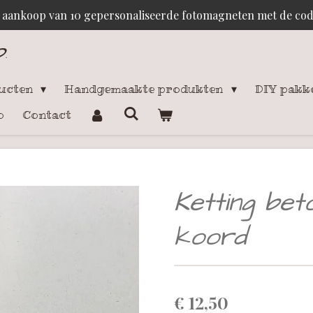
j aankoop van 10 gepersonaliseerde fotomagneten met de c
p
.
ducten
Handgemaakte produkten
DIY pakk
o
Contact
Ketting bet
koord
€ 12,50