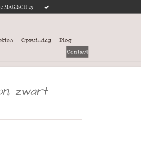
ode MAGISCH 25
etten
Opruiming
Blog
Contact
on, zwart