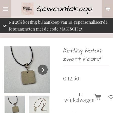
Gewoontekoop
Ga
.
direct
naar
Nu 25% korting bij aankoop van 10 gepersonaliseerde
de
fotomagneten met de code MAGISCH 25
hoofdinhoud
Ketting beton,
zwart koord
€ 12,50
In
winkelwagen