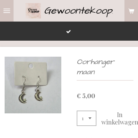
Gewoontekoop
Ga
.
direct
naar
de
hoofdinhoud
Oorhanger
maan
€ 5,00
In
winkelwage