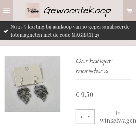
Gewoontekoop
Ga
.
direct
naar
Nu 25% korting bij aankoop van 10 gepersonaliseerde
de
fotomagneten met de code MAGISCH 25
hoofdinhoud
Oorhanger
monstera
€ 9,50
In
winkelwage