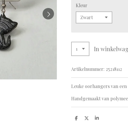
Kleur
In winkelwa
Artikelnummer:
25218112
Leuke oorhangers van een 
Handgemaakt van polymeer
D
D
S
e
e
h