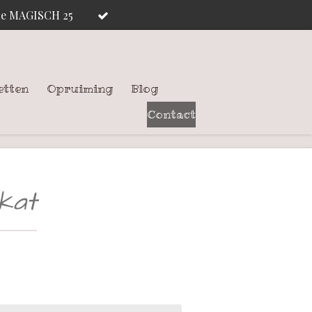
ode MAGISCH 25
etten
Opruiming
Blog
Contact
kat