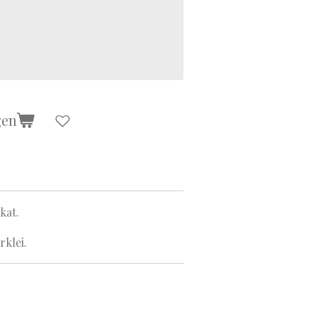
gen
kat.
klei.