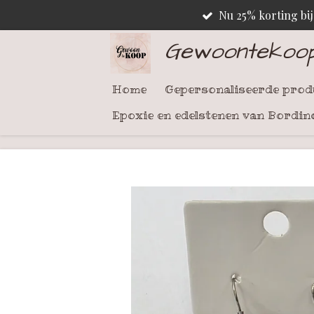
Nu 25% korting bi
Ga
direct
Gewoontekoo
naar
de
Home
Gepersonaliseerde pro
hoofdinhoud
Epoxie en edelstenen van Bordin