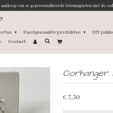
j aankoop van 10 gepersonaliseerde fotomagneten met de c
p
.
ducten
Handgemaakte produkten
DIY pakk
o
Contact
Oorhanger 
€ 7,50