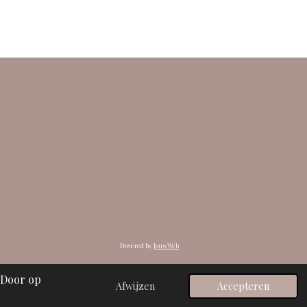
Powered by
JouwWeb
 Door op
Afwijzen
Accepteren