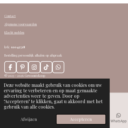
Contact
Algemene voorwaarden
Klacht melden
kvk:
91042518
Bestelling persoonlijk afhalen op afspraak
F
P
I
T
W
a
i
n
i
h
© 2023 - 2026 Gewoontekoop
c
n
s
k
a
Powered by
JouwWeb
Deze website maakt gebruik van cookies om uw
e
t
t
T
t
ervaring te verbeteren en op maat gemaakte
b
e
a
o
s
advertenties weer te geven. Door op
o
r
g
k
A
‘Accepteren’ te klikken, gaat u akkoord met het
o
e
r
p
gebruik van alle cookies.
k
s
a
p
t
m
Afwijzen
Accepteren
E-mailadres
Telefoonnummer
Kaart
Facebook
WhatsApp