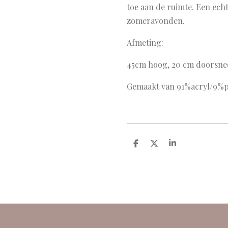
toe aan de ruimte. Een ech
zomeravonden.
Afmeting:
45cm hoog, 20 cm doorsne
Gemaakt van 91%acryl/9%po
D
D
S
e
e
h
l
e
a
e
l
r
n
e