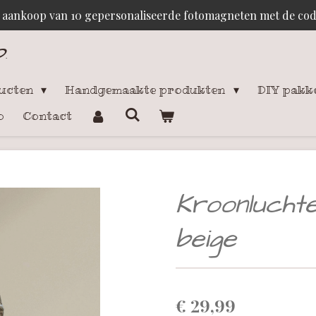
j aankoop van 10 gepersonaliseerde fotomagneten met de c
p
.
ducten
Handgemaakte produkten
DIY pakk
o
Contact
Kroonlucht
beige
€ 29,99