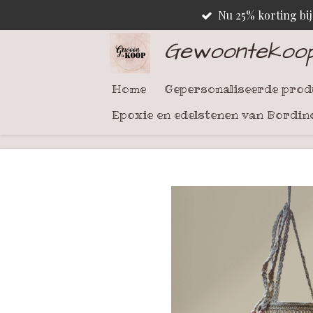
Nu 25% korting bi
Ga
direct
Gewoontekoo
naar
de
Home
Gepersonaliseerde pro
hoofdinhoud
Epoxie en edelstenen van Bordin