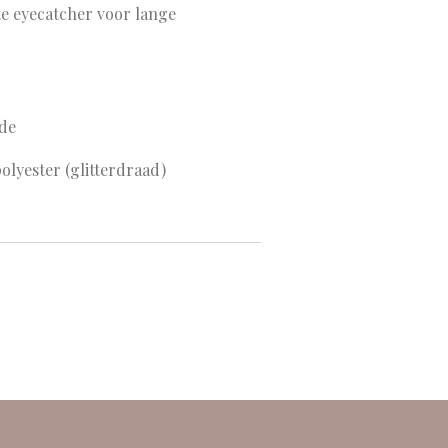
te eyecatcher voor lange
de
lyester (glitterdraad)