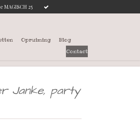
ode MAGISCH 25
etten
Opruiming
Blog
Contact
er Janke, party