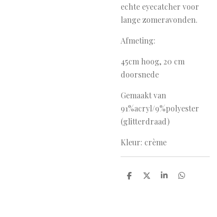
echte eyecatcher voor
lange zomeravonden.
Afmeting:
45cm hoog, 20 cm
doorsnede
Gemaakt van
91%acryl/9%polyester
(glitterdraad)
Kleur: crème
D
D
S
D
e
e
h
e
l
e
a
l
e
l
r
e
n
e
n