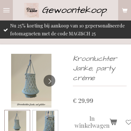
Gewoontekoop
Ga
.
direct
naar
Nu 25% korting bij aankoop van 10 gepersonaliseerde
de
fotomagneten met de code MAGISCH 25
hoofdinhoud
Kroonluchter
Janke, party
crème
€ 29,99
In
winkelwagen