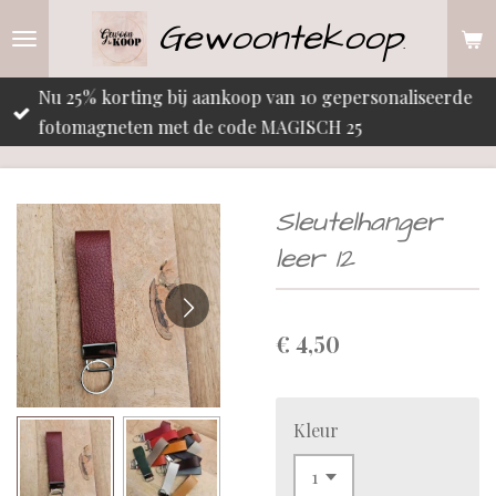
Gewoontekoop
Ga
.
direct
naar
Nu 25% korting bij aankoop van 10 gepersonaliseerde
de
fotomagneten met de code MAGISCH 25
hoofdinhoud
Sleutelhanger
leer 12
€ 4,50
Kleur