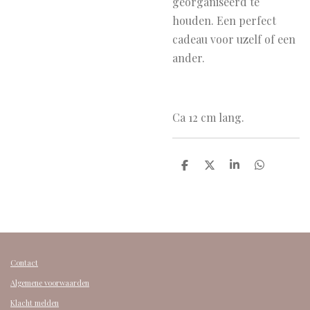
georganiseerd te
houden. Een perfect
cadeau voor uzelf of een
ander.
Ca 12 cm lang.
D
D
S
D
e
e
h
e
l
e
a
l
e
l
r
e
n
e
n
Contact
Algemene voorwaarden
Klacht melden