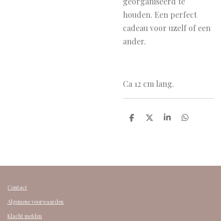
georganiseerd te
houden. Een perfect
cadeau voor uzelf of een
ander.
Ca 12 cm lang.
D
D
S
D
e
e
h
e
l
e
a
l
e
l
r
e
n
e
n
Contact
Algemene voorwaarden
Klacht melden