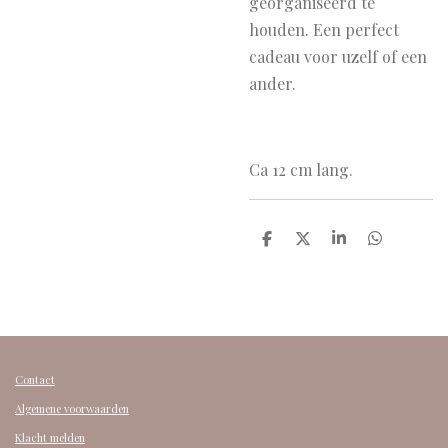
georganiseerd te
houden. Een perfect
cadeau voor uzelf of een
ander.
Ca 12 cm lang.
D
D
S
D
e
e
h
e
l
e
a
l
e
l
r
e
n
e
n
Contact
Algemene voorwaarden
Klacht melden