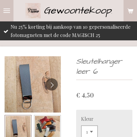
Gewoontekoop
Ga
.
direct
naar
Nu 25% korting bij aankoop van 10 gepersonaliseerde
de
fotomagneten met de code MAGISCH 25
hoofdinhoud
Sleutelhanger
leer 6
€ 4,50
Kleur