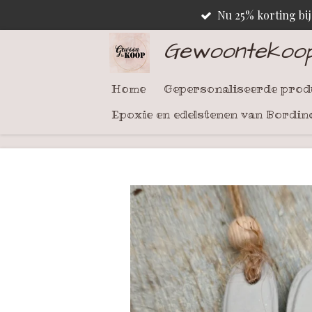
Nu 25% korting bi
Ga
direct
Gewoontekoo
naar
de
Home
Gepersonaliseerde pro
hoofdinhoud
Epoxie en edelstenen van Bordin