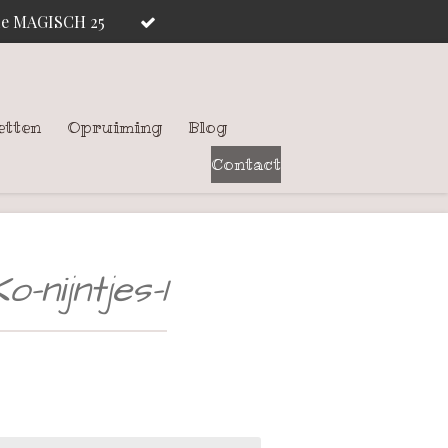
ode MAGISCH 25
etten
Opruiming
Blog
Contact
-nijntjes-1