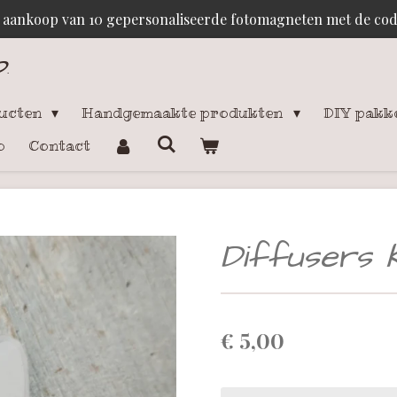
j aankoop van 10 gepersonaliseerde fotomagneten met de c
p
.
ducten
Handgemaakte produkten
DIY pakk
o
Contact
Diffusers Ko
€ 5,00