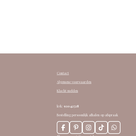
Contact
Algemene voorwaarden
Klacht melden
kvk:
91042518
Bestelling persoonlijk afhalen op afspraak
F
P
I
T
W
a
i
n
i
h