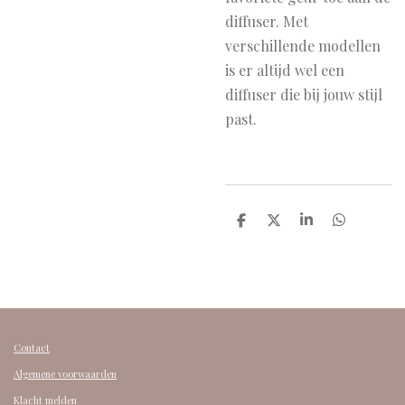
diffuser. Met
verschillende modellen
is er altijd wel een
diffuser die bij jouw stijl
past.
D
D
S
D
e
e
h
e
l
e
a
l
e
l
r
e
n
e
n
Contact
Algemene voorwaarden
Klacht melden