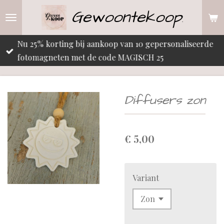
Gewoontekoop
Ga
.
direct
naar
Nu 25% korting bij aankoop van 10 gepersonaliseerde
de
fotomagneten met de code MAGISCH 25
hoofdinhoud
Diffusers zon
€ 5,00
Variant