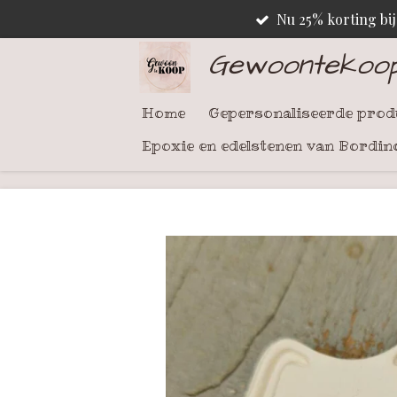
Nu 25% korting bi
Ga
direct
Gewoontekoo
naar
de
Home
Gepersonaliseerde pro
hoofdinhoud
Epoxie en edelstenen van Bordin