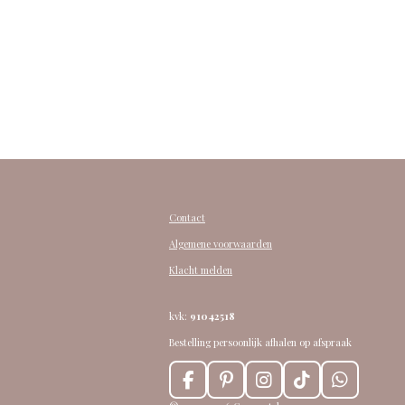
Contact
Algemene voorwaarden
Klacht melden
kvk:
91042518
Bestelling persoonlijk afhalen op afspraak
F
P
I
T
W
a
i
n
i
h