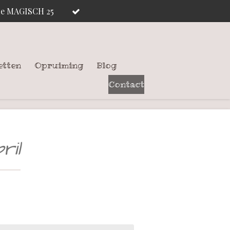
ode MAGISCH 25
etten
Opruiming
Blog
Contact
ril