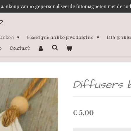
j aankoop van 10 gepersonaliseerde fotomagneten met de c
p
.
ducten
Handgemaakte produkten
DIY pakk
o
Contact
Diffusers b
€ 5,00