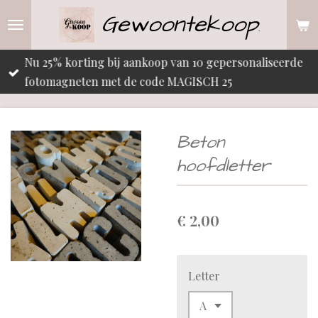
Gewoontekoop
Ga
.
direct
naar
Nu 25% korting bij aankoop van 10 gepersonaliseerde
de
fotomagneten met de code MAGISCH 25
hoofdinhoud
Beton
hoofdletter
€ 2,00
Letter