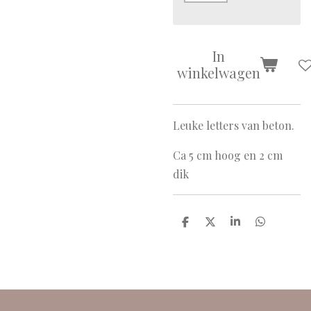
In
winkelwagen
Leuke letters van beton.
Ca 5 cm hoog en 2 cm
dik
D
D
S
D
e
e
h
e
l
e
a
l
e
l
r
e
n
e
n