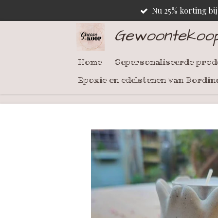
Nu 25% korting bi
Ga
direct
Gewoontekoo
naar
de
Home
Gepersonaliseerde pro
hoofdinhoud
Epoxie en edelstenen van Bordin