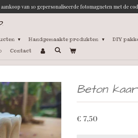
j aankoop van 10 gepersonaliseerde fotomagneten met de c
p
.
ducten
Handgemaakte produkten
DIY pakk
o
Contact
Beton kaar
€ 7,50