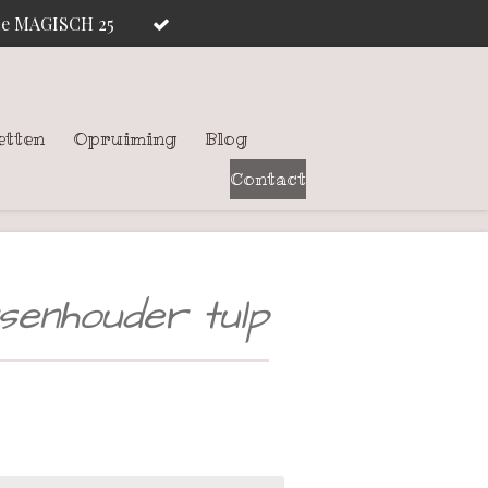
ode MAGISCH 25
etten
Opruiming
Blog
Contact
senhouder tulp