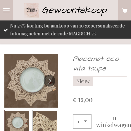
Gewoontekoop
Ga
.
direct
naar
Nu 25% korting bij aankoop van 10 gepersonaliseerde
de
fotomagneten met de code MAGISCH 25
hoofdinhoud
Placemat eco-
vita taupe
Nieuw
€ 15,00
In
winkelwage