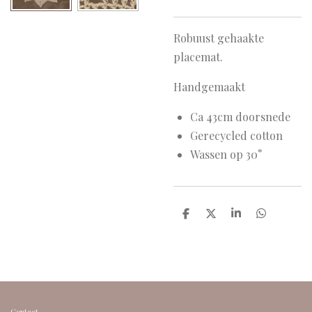
Robuust gehaakte
placemat.
Handgemaakt
Ca 43cm doorsnede
Gerecycled cotton
Wassen op 30°
D
D
S
D
e
e
h
e
l
e
a
l
e
l
r
e
n
e
n
Contact