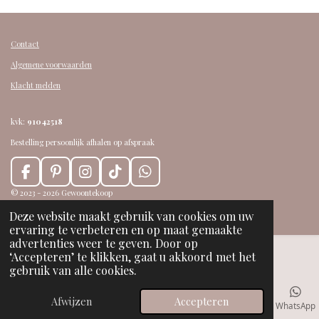
Contact
Algemene voorwaarden
Klacht melden
kvk:
91042518
Bestelling persoonlijk afhalen op afspraak
F
P
I
T
W
a
i
n
i
h
© 2023 - 2026 Gewoontekoop
c
n
s
k
a
Powered by
JouwWeb
Deze website maakt gebruik van cookies om uw
e
t
t
T
t
ervaring te verbeteren en op maat gemaakte
b
e
a
o
s
advertenties weer te geven. Door op
o
r
g
k
A
‘Accepteren’ te klikken, gaat u akkoord met het
o
e
r
p
gebruik van alle cookies.
k
s
a
p
t
m
Afwijzen
Accepteren
E-mailadres
Telefoonnummer
Kaart
Facebook
WhatsApp