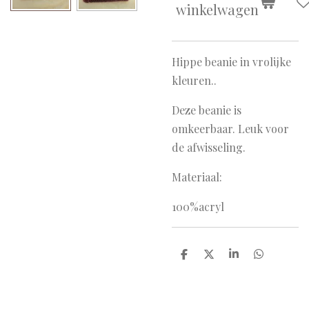
winkelwagen
Hippe beanie in vrolijke
kleuren..
Deze beanie is
omkeerbaar. Leuk voor
de afwisseling.
Materiaal:
100%acryl
D
D
S
D
e
e
h
e
l
e
a
l
e
l
r
e
n
e
n