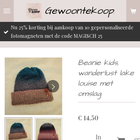
Gewoontekoop
Ga
.
direct
naar
Nu 25% korting bij aankoop van 10 gepersonaliseerde
de
fotomagneten met de code MAGISCH 25
hoofdinhoud
Beanie kids,
wanderlust lake
louise met
omslag
€ 14,50
In