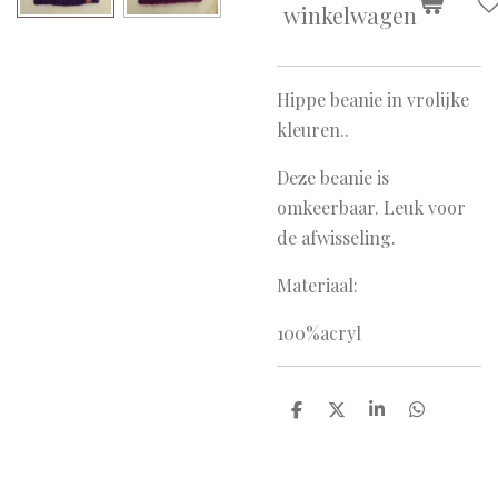
winkelwagen
Hippe beanie in vrolijke
kleuren..
Deze beanie is
omkeerbaar. Leuk voor
de afwisseling.
Materiaal:
100%acryl
D
D
S
D
e
e
h
e
l
e
a
l
e
l
r
e
n
e
n