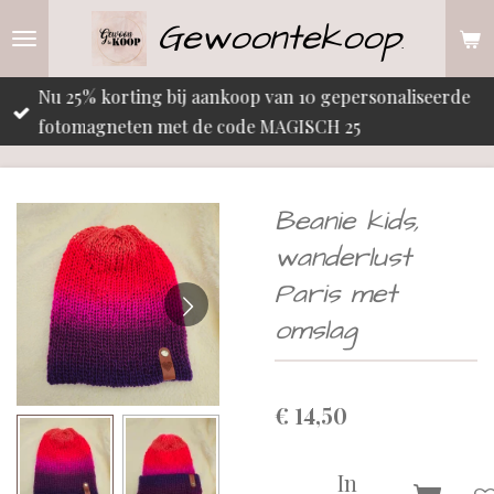
Gewoontekoop
Ga
.
direct
naar
Nu 25% korting bij aankoop van 10 gepersonaliseerde
de
fotomagneten met de code MAGISCH 25
hoofdinhoud
Beanie kids,
wanderlust
Paris met
omslag
€ 14,50
In