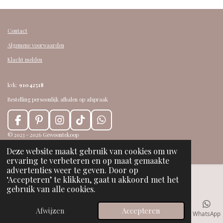
Contact
Algemene voorwaarden
Klacht melden
kvk:
91042518
Bestelling persoonlijk afhalen op afspraak
F
P
I
T
W
a
i
n
i
h
© 2023 - 2026 Gewoontekoop
c
n
s
k
a
Powered by
JouwWeb
Deze website maakt gebruik van cookies om uw
e
t
t
T
t
ervaring te verbeteren en op maat gemaakte
b
e
a
o
s
advertenties weer te geven. Door op
o
r
g
k
A
‘Accepteren’ te klikken, gaat u akkoord met het
o
e
r
p
gebruik van alle cookies.
k
s
a
p
t
m
Afwijzen
Accepteren
E-mailadres
Telefoonnummer
Kaart
Facebook
WhatsApp