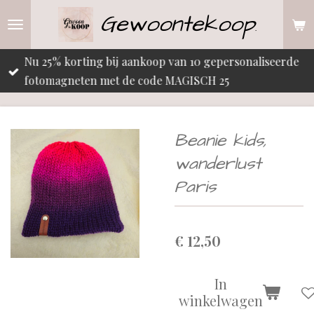
Gewoontekoop
Ga
.
direct
naar
Nu 25% korting bij aankoop van 10 gepersonaliseerde
de
fotomagneten met de code MAGISCH 25
hoofdinhoud
Beanie kids,
wanderlust
Paris
€ 12,50
In
winkelwagen