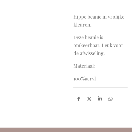
Hippe beanie in vrolijke
kleuren..
Deze beanie is
omkeerbaar. Leuk voor
de afwisseling.
Materiaal:
100%acryl
D
D
S
D
e
e
h
e
l
e
a
l
e
l
r
e
n
e
n