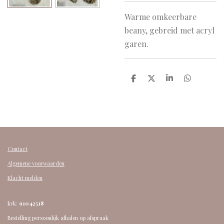
Warme omkeerbare
beany, gebreid met acryl
garen.
D
D
S
D
e
e
h
e
l
e
a
l
e
l
r
e
n
e
n
Contact
Algemene voorwaarden
Klacht melden
kvk:
91042518
Bestelling persoonlijk afhalen op afspraak