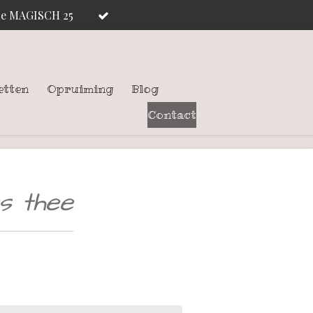
ode MAGISCH 25
etten
Opruiming
Blog
Contact
s thee