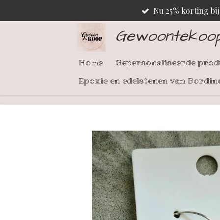
Nu 25% korting bi
Ga
direct
Gewoontekoo
naar
de
Home
Gepersonaliseerde pro
hoofdinhoud
Epoxie en edelstenen van Bordin