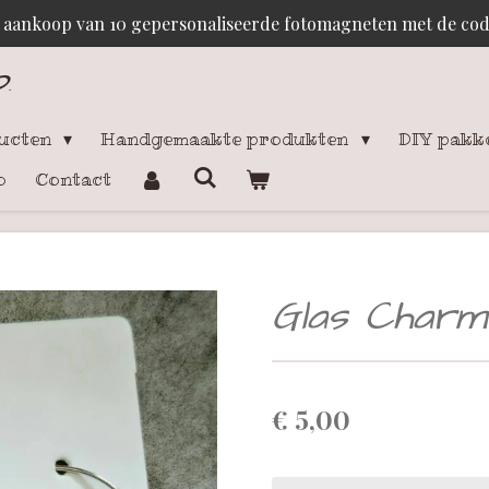
j aankoop van 10 gepersonaliseerde fotomagneten met de c
p
.
ducten
Handgemaakte produkten
DIY pakk
o
Contact
Glas Charm
€ 5,00