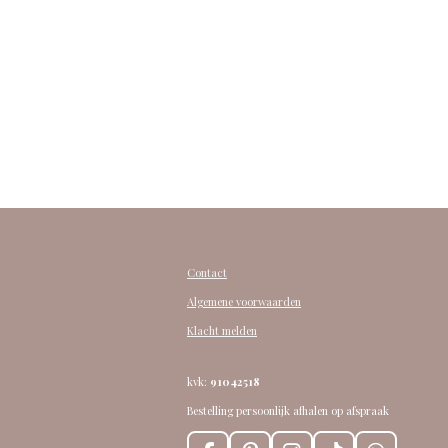
Contact
Algemene voorwaarden
Klacht melden
kvk:
91042518
Bestelling persoonlijk afhalen op afspraak