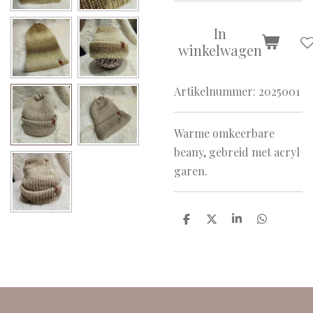
In
winkelwagen
Artikelnummer:
2025001
Warme omkeerbare
beany, gebreid met acryl
garen.
D
D
S
D
e
e
h
e
l
e
a
l
e
l
r
e
n
e
n