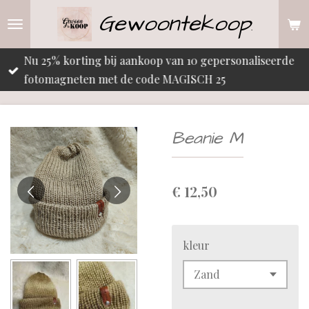
Gewoontekoop
Ga
.
direct
naar
Nu 25% korting bij aankoop van 10 gepersonaliseerde
de
fotomagneten met de code MAGISCH 25
hoofdinhoud
Beanie M
€ 12,50
kleur