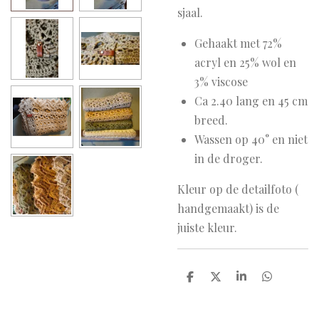
sjaal.
Gehaakt met 72%
acryl en 25% wol en
3% viscose
Ca 2.40 lang en 45 cm
breed.
Wassen op 40° en niet
in de droger.
Kleur op de detailfoto (
handgemaakt) is de
juiste kleur.
D
D
S
D
e
e
h
e
l
e
a
l
e
l
r
e