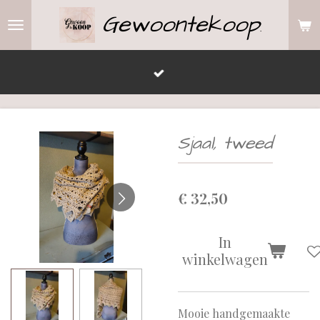
Gewoontekoop
Ga
.
direct
naar
de
hoofdinhoud
Sjaal, tweed
€ 32,50
In
winkelwagen
Mooie handgemaakte