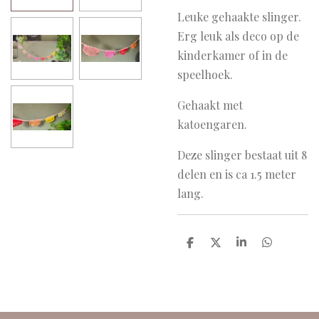
Leuke gehaakte slinger.
Erg leuk als deco op de
kinderkamer of in de
speelhoek.
Gehaakt met
katoengaren.
Deze slinger bestaat uit 8
delen en is ca 1.5 meter
lang.
D
D
S
D
e
e
h
e
l
e
a
l
e
l
r
e
n
e
n