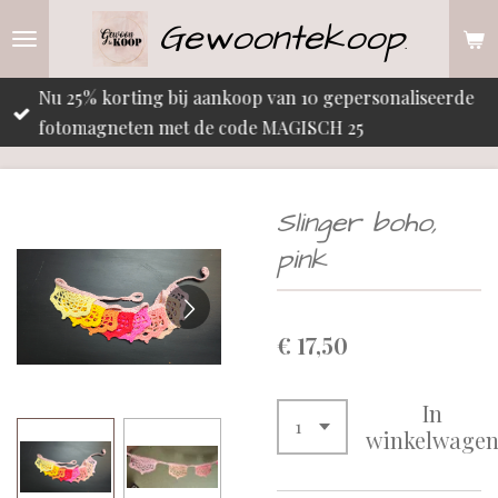
Gewoontekoop
Ga
.
direct
naar
Nu 25% korting bij aankoop van 10 gepersonaliseerde
de
fotomagneten met de code MAGISCH 25
hoofdinhoud
Slinger boho,
pink
€ 17,50
In
winkelwage