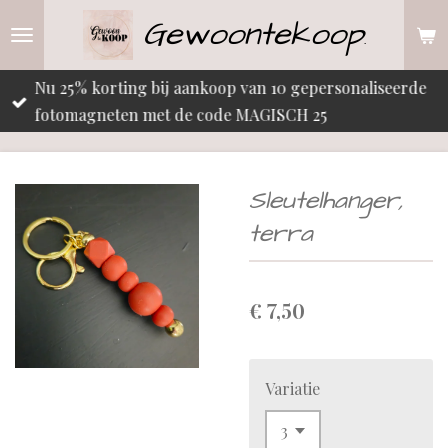
Gewoontekoop
Ga
.
direct
naar
Nu 25% korting bij aankoop van 10 gepersonaliseerde
de
fotomagneten met de code MAGISCH 25
hoofdinhoud
Sleutelhanger,
terra
€ 7,50
Variatie