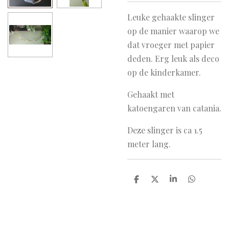
Leuke gehaakte slinger
op de manier waarop we
dat vroeger met papier
deden. Erg leuk als deco
op de kinderkamer.
Gehaakt met
katoengaren van catania.
Deze slinger is ca 1.5
meter lang.
D
D
S
D
e
e
h
e
l
e
a
l
e
l
r
e
n
e
n