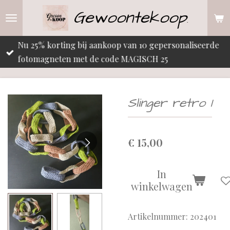
Gewoontekoop
Ga
.
direct
naar
Nu 25% korting bij aankoop van 10 gepersonaliseerde
de
fotomagneten met de code MAGISCH 25
hoofdinhoud
Slinger retro 1
€ 15,00
In
winkelwagen
Artikelnummer:
202401