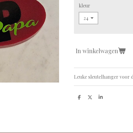
kleur
In winkelwagen
Leuke sleutelhanger voor de
D
D
S
e
e
h
l
e
a
e
l
r
n
e