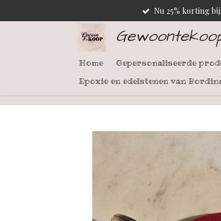
Nu 25% korting bi
Ga
direct
Gewoontekoo
naar
de
Home
Gepersonaliseerde pro
hoofdinhoud
Epoxie en edelstenen van Bordin