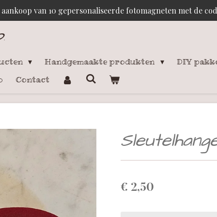
j aankoop van 10 gepersonaliseerde fotomagneten met de c
p
.
ducten
Handgemaakte produkten
DIY pakk
o
Contact
Sleutelhan
€ 2,50