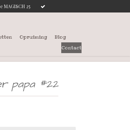
ode MAGISCH 25
etten
Opruiming
Blog
Contact
ger papa #22