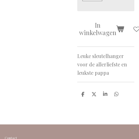
In
winkelwagen
Leuke sleutelhanger
voor de allerliefste en
leukste pappa
D
D
S
D
e
e
h
e
l
e
a
l
e
l
r
e
n
e
n
Contact