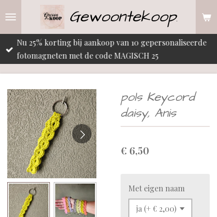
Gewoontekoop
Ga
.
direct
naar
Nu 25% korting bij aankoop van 10 gepersonaliseerde
de
fotomagneten met de code MAGISCH 25
hoofdinhoud
pols Keycord
daisy, Anis
€ 6,50
Met eigen naam