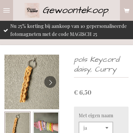
Gewoontekoop
Ga
.
direct
naar
Nu 25% korting bij aankoop van 10 gepersonaliseerde
de
fotomagneten met de code MAGISCH 25
hoofdinhoud
pols Keycord
daisy, Curry
€ 6,50
Met eigen naam