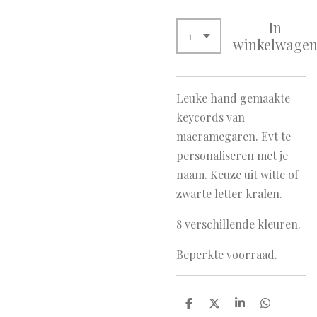
In
winkelwage
Leuke hand gemaakte
keycords van
macramegaren. Evt te
personaliseren met je
naam. Keuze uit witte of
zwarte letter kralen.
8 verschillende kleuren.
Beperkte voorraad.
D
D
S
D