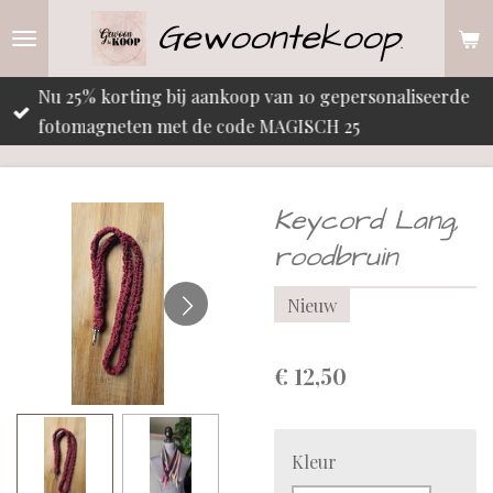
Gewoontekoop
Ga
.
direct
naar
Nu 25% korting bij aankoop van 10 gepersonaliseerde
de
fotomagneten met de code MAGISCH 25
hoofdinhoud
Keycord Lang,
roodbruin
Nieuw
€ 12,50
Kleur