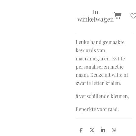
In
winkelwagen
Leuke hand gemaakte
keycords van
macramegaren. Evt te
personaliseren met je
naam. Keuze uit witte of
zwarte letter kralen.
8 verschillende kleuren.
Beperkte voorraad.
D
D
S
D