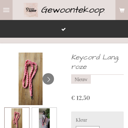
Gewoontekoop
Ga
.
direct
naar
de
hoofdinhoud
Keycord Lang,
roze
Nieuw
€ 12,50
Kleur